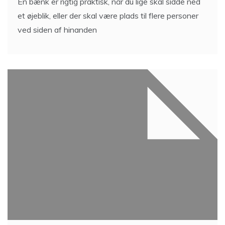
En bænk er rigtig praktisk, når du lige skal sidde ned
et øjeblik, eller der skal være plads til flere personer
ved siden af hinanden