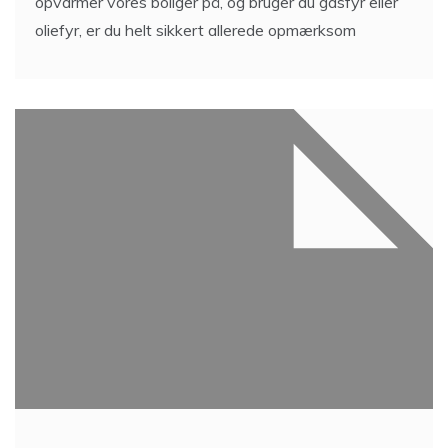
opvarmer vores boliger på, og bruger du gasfyr eller
oliefyr, er du helt sikkert allerede opmærksom