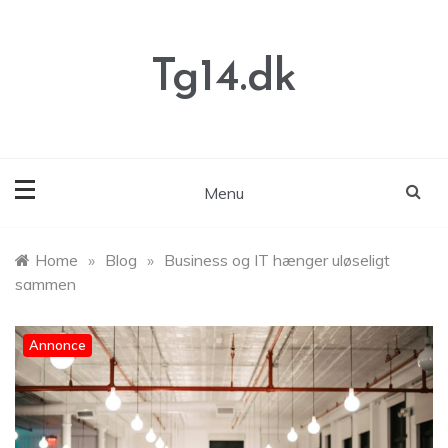
Skip
to
content
Tg14.dk
Menu
Home
»
Blog
»
Business og IT hænger uløseligt
sammen
Annonce