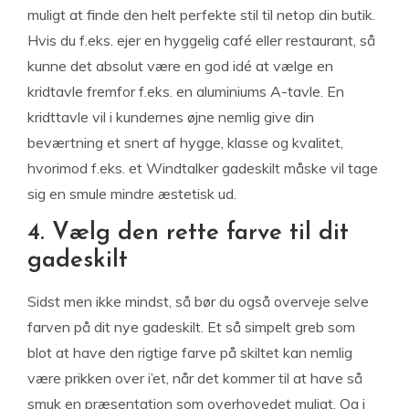
muligt at finde den helt perfekte stil til netop din butik.
Hvis du f.eks. ejer en hyggelig café eller restaurant, så
kunne det absolut være en god idé at vælge en
kridtavle fremfor f.eks. en aluminiums A-tavle. En
kridttavle vil i kundernes øjne nemlig give din
beværtning et snert af hygge, klasse og kvalitet,
hvorimod f.eks. et Windtalker gadeskilt måske vil tage
sig en smule mindre æstetisk ud.
4. Vælg den rette farve til dit
gadeskilt
Sidst men ikke mindst, så bør du også overveje selve
farven på dit nye gadeskilt. Et så simpelt greb som
blot at have den rigtige farve på skiltet kan nemlig
være prikken over i’et, når det kommer til at have så
smuk en præsentation som overhovedet muligt. Og i