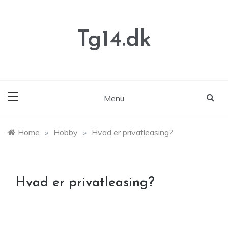
Skip
to
content
Tg14.dk
Menu
Home
»
Hobby
»
Hvad er privatleasing?
Hvad er privatleasing?