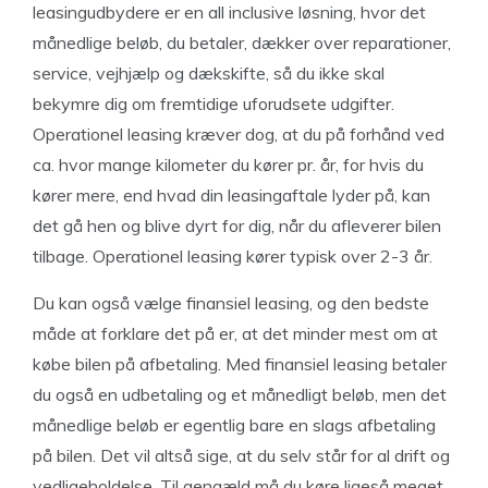
leasingudbydere er en all inclusive løsning, hvor det
månedlige beløb, du betaler, dækker over reparationer,
service, vejhjælp og dækskifte, så du ikke skal
bekymre dig om fremtidige uforudsete udgifter.
Operationel leasing kræver dog, at du på forhånd ved
ca. hvor mange kilometer du kører pr. år, for hvis du
kører mere, end hvad din leasingaftale lyder på, kan
det gå hen og blive dyrt for dig, når du afleverer bilen
tilbage. Operationel leasing kører typisk over 2-3 år.
Du kan også vælge finansiel leasing, og den bedste
måde at forklare det på er, at det minder mest om at
købe bilen på afbetaling. Med finansiel leasing betaler
du også en udbetaling og et månedligt beløb, men det
månedlige beløb er egentlig bare en slags afbetaling
på bilen. Det vil altså sige, at du selv står for al drift og
vedligeholdelse. Til gengæld må du køre ligeså meget,