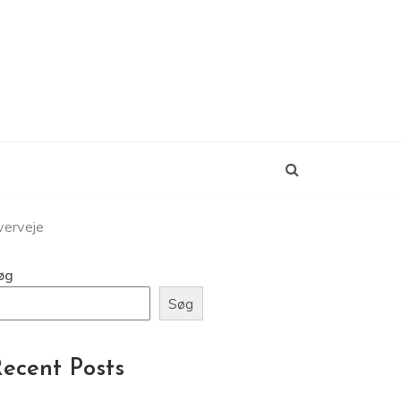
verveje
øg
Søg
ecent Posts