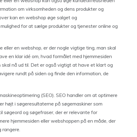
de eller en webshop kan også øge kundetilfredsheden
nformation om virksomheden og dens produkter og
udover kan en webshop øge salget og
ulighed for at sælge produkter og tjenester online og
eller en webshop, er der nogle vigtige ting, man skal
 have en klar idé om, hvad formålet med hjemmesiden
kal nå ud til. Det er også vigtigt at have et klart og
navigere rundt på siden og finde den information, de
emaskineoptimering (SEO). SEO handler om at optimere
r højt i søgeresultaterne på søgemaskiner som
l søgeord og søgefraser, der er relevante for
timere hjemmesiden eller webshoppen på en måde, der
g rangere.