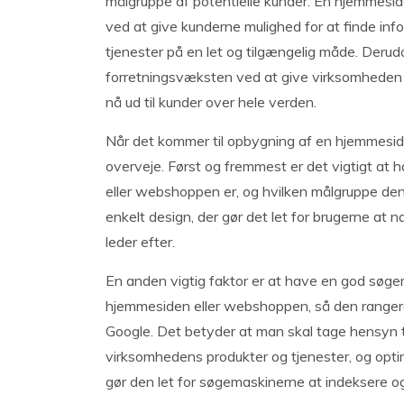
målgruppe af potentielle kunder. En hjemmesi
ved at give kunderne mulighed for at finde i
tjenester på en let og tilgængelig måde. Der
forretningsvæksten ved at give virksomheden m
nå ud til kunder over hele verden.
Når det kommer til opbygning af en hjemmeside 
overveje. Først og fremmest er det vigtigt at
eller webshoppen er, og hvilken målgruppe den s
enkelt design, der gør det let for brugerne at 
leder efter.
En anden vigtig faktor er at have en god søg
hjemmesiden eller webshoppen, så den rangere
Google. Det betyder at man skal tage hensyn ti
virksomhedens produkter og tjenester, og op
gør den let for søgemaskinerne at indeksere o