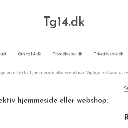
Tg14.dk
akt
Om tg14.dk
Privatlivspolitik
Privatlivspolitik
gge en effektiv hjemmeside eller webshop: Vigtige faktorer at o
S
ektiv hjemmeside eller webshop:
e
R